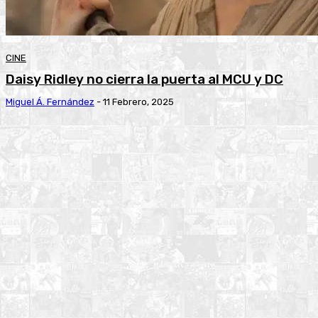
CINE
Daisy Ridley no cierra la puerta al MCU y DC
Miguel Á. Fernández
-
11 Febrero, 2025