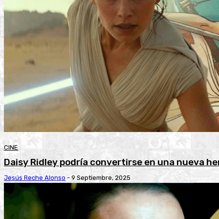
CINE
Daisy Ridley podría convertirse en una nueva he
Jesús Reche Alonso
-
9 Septiembre, 2025