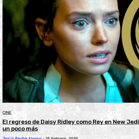
CINE
El regreso de Daisy Ridley como Rey en New Jed
un poco más
Jesús Reche Alonso
-
25 Febrero, 2025