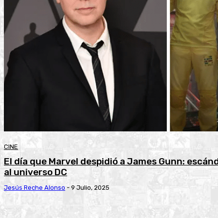
CINE
El día que Marvel despidió a James Gunn: escánd
al universo DC
Jesús Reche Alonso
-
9 Julio, 2025