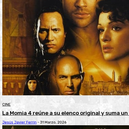
CINE
La Momia 4 reúne a su elenco original y suma u
Jesús Javier Ferrin
-
31 Marzo, 2026