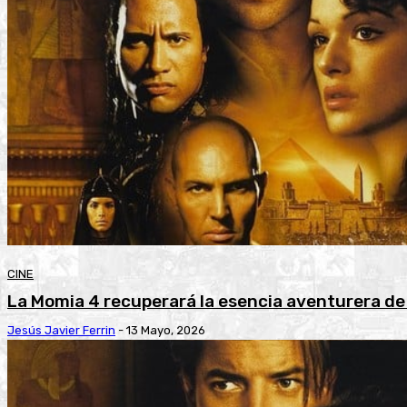
CINE
La Momia 4 recuperará la esencia aventurera de 
Jesús Javier Ferrin
-
13 Mayo, 2026