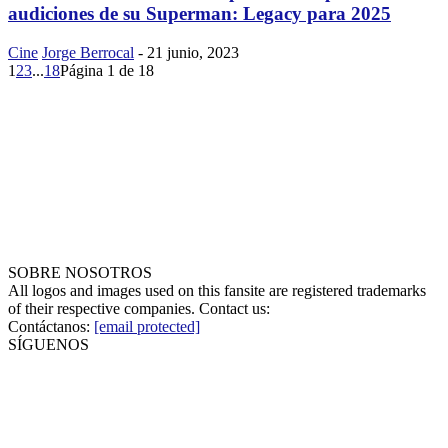
audiciones de su Superman: Legacy para 2025
Cine
Jorge Berrocal
-
21 junio, 2023
1
2
3
...
18
Página 1 de 18
SOBRE NOSOTROS
All logos and images used on this fansite are registered trademarks
of their respective companies. Contact us:
Contáctanos:
[email protected]
SÍGUENOS