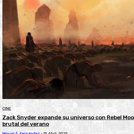
CINE
Zack Snyder expande su universo con Rebel Moo
brutal del verano
Miguel Á. Fernández
-
15 Abril, 2025