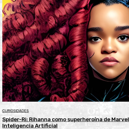
CURIOSIDADES
Spider-Ri: Rihanna como superheroína de Marvel
Inteligencia Artificial