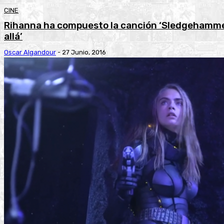
CINE
Rihanna ha compuesto la canción ‘Sledgehammer
allá’
Oscar Algandour
-
27 Junio, 2016