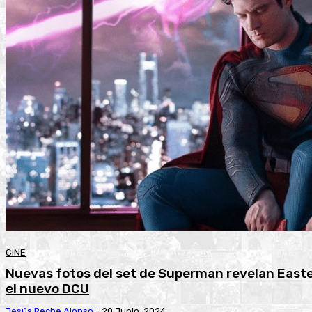
CINE
Nuevas fotos del set de Superman revelan East
el nuevo DCU
Jesús Reche Alonso
-
20 Junio, 2024