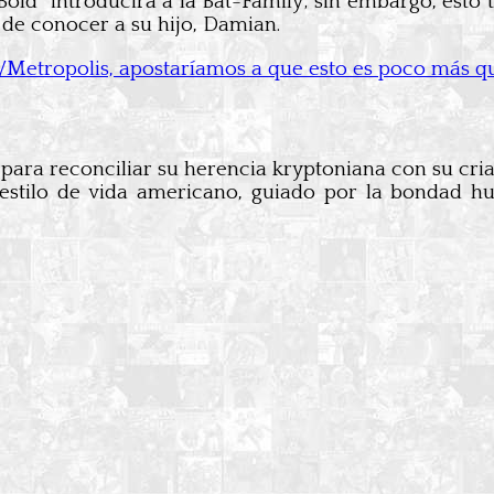
Bold” introducirá a la Bat-Family; sin embargo, es
 de conocer a su hijo, Damian.
nd/Metropolis, apostaríamos a que esto es poco más q
para reconciliar su herencia kryptoniana con su cr
y el estilo de vida americano, guiado por la bond