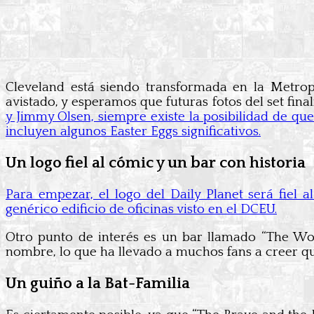
Cleveland está siendo transformada en la Metrop
avistado, y esperamos que futuras fotos del set fin
y Jimmy Olsen, siempre existe la posibilidad de qu
incluyen algunos Easter Eggs significativos.
Un logo fiel al cómic y un bar con historia
Para empezar, el logo del Daily Planet será fiel
genérico edificio de oficinas visto en el DCEU.
Otro punto de interés es un bar llamado “The Wo
nombre, lo que ha llevado a muchos fans a creer qu
Un guiño a la Bat-Familia