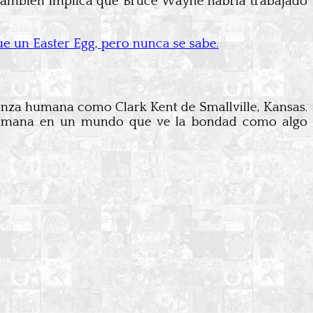
to también implica que Bruce Wayne habría trabajado
ue un Easter Egg, pero nunca se sabe.
ianza humana como Clark Kent de Smallville, Kansas.
ad humana en un mundo que ve la bondad como algo