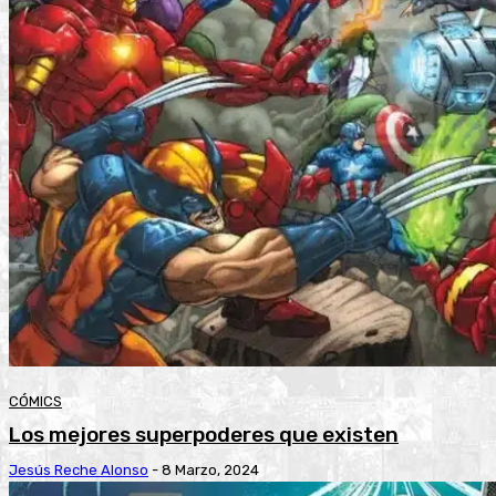
CÓMICS
Los mejores superpoderes que existen
Jesús Reche Alonso
-
8 Marzo, 2024