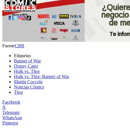
Fuente
CBR
Etiquetas
Banner of War
Donny Cates
Hulk vs. Thor
Hulk vs. Thor: Banner of War
Martin Coccolo
Noticias Cómics
Thor
Facebook
X
Telegram
WhatsApp
Pinterest