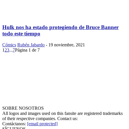
Hulk nos ha estado protegiendo de Bruce Banner
todo este tiempo
Cómics
Rubén Jabardo
-
19 noviembre, 2021
1
2
3
...
7
Página 1 de 7
SOBRE NOSOTROS
All logos and images used on this fansite are registered trademarks
of their respective companies. Contact us:
Contáctanos:
[email protected]
SÍGUENOS