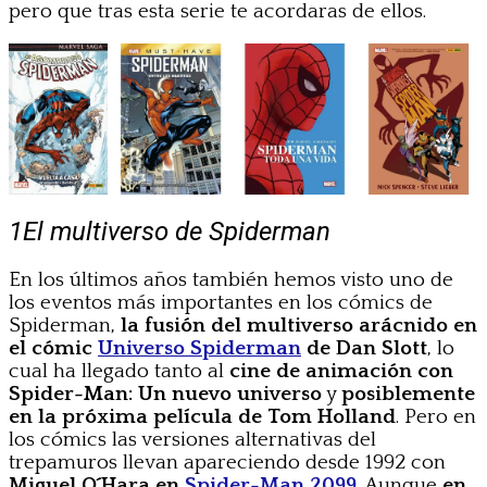
pero que tras esta serie te acordaras de ellos.
1
El multiverso de Spiderman
En los últimos años también hemos visto uno de
los eventos más importantes en los cómics de
Spiderman,
la fusión del multiverso arácnido en
el cómic
Universo Spiderman
de Dan Slott
, lo
cual ha llegado tanto al
cine de animación con
Spider-Man: Un nuevo universo
y
posiblemente
en la próxima película de Tom Holland
. Pero en
los cómics las versiones alternativas del
trepamuros llevan apareciendo desde 1992 con
Miguel O´Hara en
Spider-Man 2099
. Aunque
en