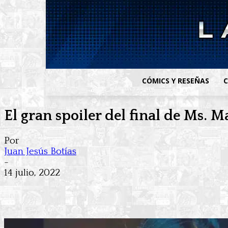
CÓMICS Y RESEÑAS
C
El gran spoiler del final de Ms. M
Por
Juan Jesús Botías
-
14 julio, 2022