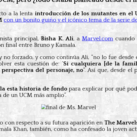
to a la lenta
introducción de los mutantes en el
CM
con un bonito guiño y el icónico tema de la serie 
nista principal,
Bisha K. Ali
, a
Marvel.com
cuando l
ón final entre Bruno y Kamala.
 no forzado, y como continúa Ali, “no lo fue desde el
lver esta cuestión de: ‘
Si cualquiera [de la fami
 perspectiva del personaje, no
“. Así que, desde el
a esta historia de fondo
para explicar por qué pod
ca de un UCM más amplio”.
 con respecto a su futura aparición en
The Marvel
amala Khan, también, como ha confesado la joven actr