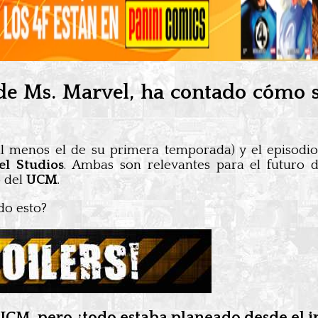
 de Ms. Marvel, ha contado cómo s
l menos el de su primera temporada) y el episodio 
el Studios
. Ambas son relevantes para el futuro d
o del
UCM
.
do esto?
CM, pero ¿todo estaba planeado desde el i