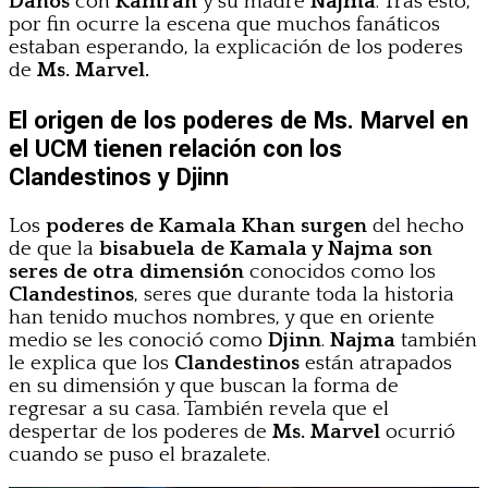
Daños
con
Kamran
y su madre
Najma
. Tras esto,
por fin ocurre la escena que muchos fanáticos
estaban esperando, la explicación de los poderes
de
Ms. Marvel.
El origen de los poderes de Ms. Marvel en
el UCM tienen relación con los
Clandestinos y Djinn
Los
poderes de Kamala Khan surgen
del hecho
de que la
bisabuela de Kamala y Najma son
seres de otra dimensión
conocidos como los
Clandestinos
, seres que durante toda la historia
han tenido muchos nombres, y que en oriente
medio se les conoció como
Djinn
.
Najma
también
le explica que los
Clandestinos
están atrapados
en su dimensión y que buscan la forma de
regresar a su casa. También revela que el
despertar de los poderes de
Ms. Marvel
ocurrió
cuando se puso el brazalete.