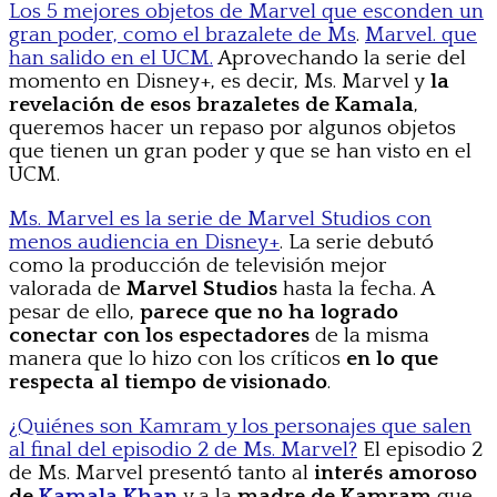
Los 5 mejores objetos de Marvel que esconden un
gran poder, como el brazalete de Ms
.
Marvel. que
han salido en el UCM.
Aprovechando la serie del
momento en Disney+, es decir, Ms. Marvel y
la
revelación de esos brazaletes de Kamala
,
queremos hacer un repaso por algunos objetos
que tienen un gran poder y que se han visto en el
UCM.
Ms. Marvel es la serie de Marvel Studios con
menos audiencia en Disney+
. La serie debutó
como la producción de televisión mejor
valorada de
Marvel Studios
hasta la fecha. A
pesar de ello,
parece que no ha logrado
conectar con los espectadores
de la misma
manera que lo hizo con los críticos
en lo que
respecta al tiempo de visionado
.
¿Quiénes son Kamram y los personajes que salen
al final del episodio 2 de Ms. Marvel?
El episodio 2
de Ms. Marvel
presentó tanto al
interés amoroso
de
Kamala Khan
y a la
madre de Kamram
que