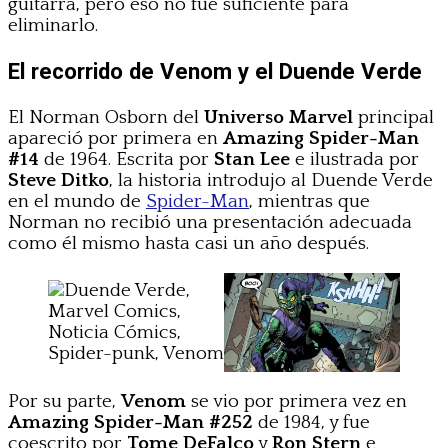
guitarra, pero eso no fue suficiente para
eliminarlo.
El recorrido de Venom y el Duende Verde
El Norman Osborn del
Universo Marvel
principal
apareció por primera en
Amazing Spider-Man
#14
de 1964. Escrita por
Stan Lee
e ilustrada por
Steve Ditko
, la historia introdujo al Duende Verde
en el mundo de
Spider-Man
, mientras que
Norman no recibió una presentación adecuada
como él mismo hasta casi un año después.
Por su parte,
Venom
se vio por primera vez en
Amazing Spider-Man #252
de 1984, y fue
coescrito por
Tome DeFalco
y
Ron Stern
e