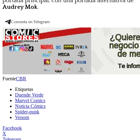
portada principal, con una portada alternativa de
Audrey Mok
.
Comenta en Telegram
Fuente
CBR
Etiquetas
Duende Verde
Marvel Comics
Noticia Cómics
Spider-punk
Venom
Facebook
X
Telegram