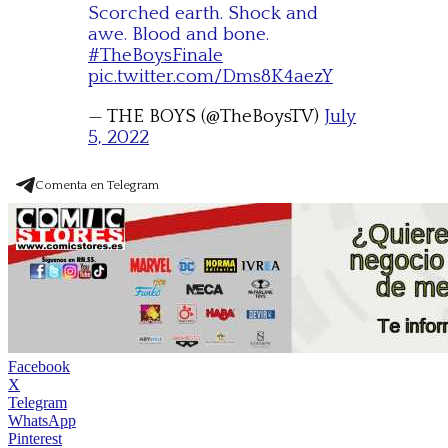
Scorched earth. Shock and
awe. Blood and bone.
#TheBoysFinale
pic.twitter.com/Dms8K4aezY
— THE BOYS (@TheBoysTV)
July
5, 2022
Comenta en Telegram
Facebook
X
Telegram
WhatsApp
Pinterest