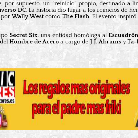
, por supuesto, un “reinicio” propio, destinado a 
iverso DC
. La historia dio lugar a los reinicios de 
n por
Wally West
como
The Flash
. El evento inspiró
uipo
Secret Six
, una entidad homóloga al
Escuadrón
 del
Hombre de Acero
a cargo de
J.J. Abrams
y
Ta-