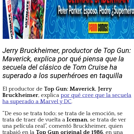
Jerry Bruckheimer, productor de Top Gun:
Maverick, explica por qué piensa que la
secuela del clásico de Tom Cruise ha
superado a los superhéroes en taquilla
El productor de
Top Gun: Maverick
,
Jerry
Bruckheimer
, explica
por qué cree que la secuela
ha superado a Marvel y DC
.
“De eso se trata todo; se trata de la emoción, se
trata de traer de vuelta a
Iceman
, se trata de ver
una película real”, comentó Bruckheimer, quien
trabajó en la
Top Gun original de 1986
, en una