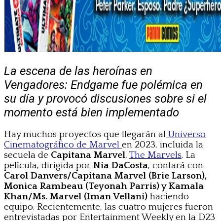
La escena de las heroínas en
Vengadores: Endgame fue polémica en
su día y provocó discusiones sobre si el
momento está bien implementado
Hay muchos proyectos que llegarán al
Universo
Cinematográfico de Marvel
en 2023, incluida la
secuela de
Capitana Marvel
,
The Marvels
. La
película, dirigida por
Nia DaCosta
, contará con
Carol Danvers/Capitana Marvel (Brie Larson),
Monica Rambeau (Teyonah Parris) y Kamala
Khan/Ms. Marvel (Iman Vellani)
haciendo
equipo. Recientemente, las cuatro mujeres fueron
entrevistadas por Entertainment Weekly en la D23