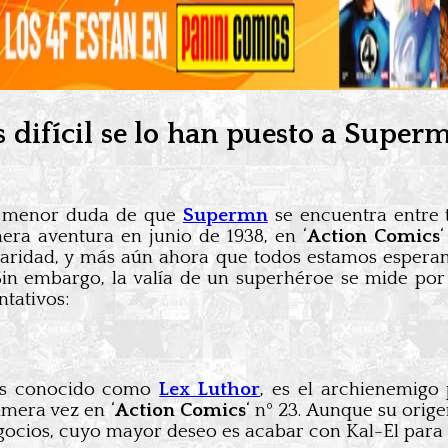
s difícil se lo han puesto a Supe
la menor duda de que
Supermn
se encuentra entre 
era aventura en junio de 1938, en ‘
Action Comics
ularidad, y más aún ahora que todos estamos esper
Sin embargo, la valía de un superhéroe se mide por 
tativos:
ás conocido como
Lex Luthor
, es el archienemigo
imera vez en ‘
Action
Comics
‘ nº 23. Aunque su orig
gocios, cuyo mayor deseo es acabar con Kal-El para i