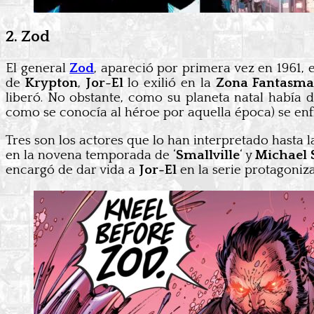
2. Zod
El general
Zod
, apareció por primera vez en 1961, e
de
Krypton
,
Jor-El
lo exilió en la
Zona Fantasm
liberó. No obstante, como su planeta natal había d
como se conocía al héroe por aquella época) se enfr
Tres son los actores que lo han interpretado hasta l
en la novena temporada de ‘
Smallville
‘ y
Michael
encargó de dar vida a
Jor-El
en la serie protagoni