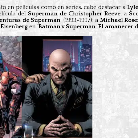
nto en películas como en series, cabe destacar a
Lyl
elícula del
Superman de Christopher Reeve
; a
Sco
aventuras de Superman
‘ (1993-1997); a
Michael Ros
 Eisenberg
en ‘
Batman v Superman: El amanecer de 