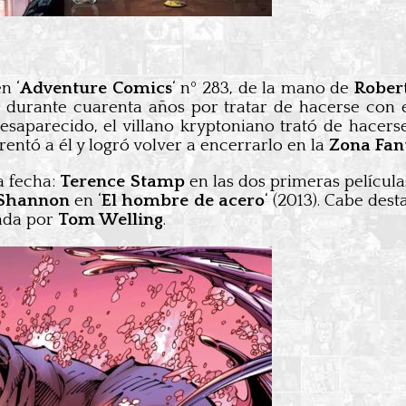
n ‘
Adventure Comics
‘ nº 283, de la mano de
Robert
a
durante cuarenta años por tratar de hacerse con 
esaparecido, el villano kryptoniano trató de hacers
entó a él y logró volver a encerrarlo en la
Zona Fa
a fecha:
Terence Stamp
en las dos primeras películ
 Shannon
en ‘
El hombre de acero
‘ (2013). Cabe des
zada por
Tom Welling
.