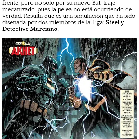
frente, pero no solo por su nuevo Bat-traje
mecanizado, pues la pelea no está ocurriendo de
verdad. Resulta que es una simulación que ha sido
diseñada por dos miembros de la Liga:
Steel y
Detective Marciano.