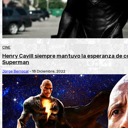
CINE
Henry Cavill siempre mantuvo la esperanza de c
Superman
Jorge Berrocal
-
18 Diciembre, 2022