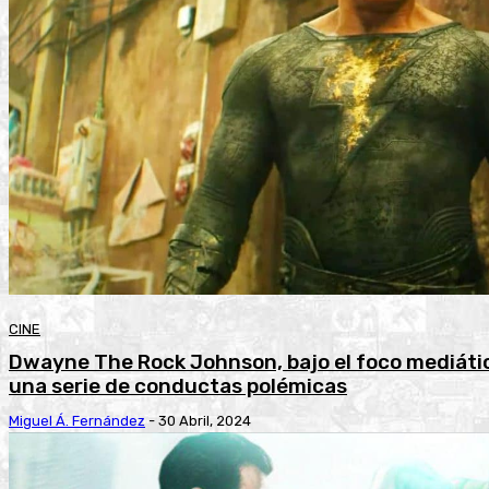
CINE
Dwayne The Rock Johnson, bajo el foco mediátic
una serie de conductas polémicas
Miguel Á. Fernández
-
30 Abril, 2024