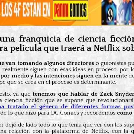
 una franquicia de ciencia ficci
ra película que traerá a Netflix s
que van tomando algunos directores
o guionistas pu
 realmente siguen con esas ideas en proceso, por l
por medio y las intenciones siguen en la mente
de
ype que se crea en el proceso es determinante.
esto, ya que
tenemos que hablar de Zack Snyde
a ciencia ficción que se supone que revolucionará
ha tratado el género de diferentes formas posi
 de lo que hizo para DC Comics y recordemos
como a
or dejó de lado todo lo que tenía que ver con los su
na relación con la plataforma de Netflix, con la 