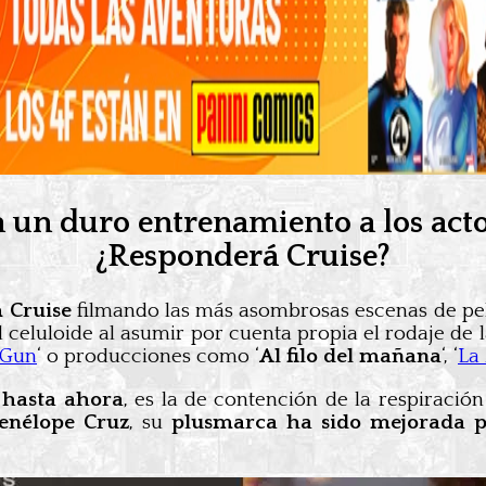
n duro entrenamiento a los actor
¿Responderá Cruise?
 Cruise
filmando las más asombrosas escenas de peli
el celuloide al asumir por cuenta propia el rodaje d
 Gun
‘ o producciones como ‘
Al filo del mañana
‘, ‘
La
 hasta ahora
, es la de contención de la respiració
enélope Cruz
, su
plusmarca ha sido mejorada por