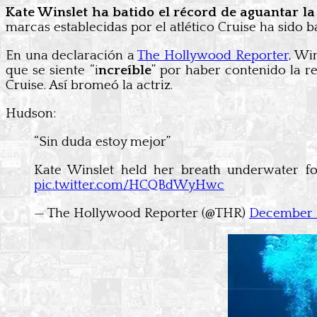
Kate Winslet ha batido el récord de aguantar la r
marcas establecidas por el atlético Cruise ha sido 
En una declaración a
The Hollywood Reporter,
Wins
que se siente “i
ncreíble
” por haber contenido la r
Cruise. Así bromeó la actriz.
Hudson:
“Sin duda estoy mejor”
Kate Winslet held her breath underwater f
pic.twitter.com/HCQBdWyHwc
— The Hollywood Reporter (@THR)
December 