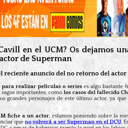
 Cavill en el UCM? Os dejamos una
l actor de Superman
 el reciente anuncio del no retorno del ac
para realizar películas o series
es algo bastante h
 sagas importantes, como
los casos del fallecido C
s grandes personajes de este último actor, ya que 
 M fiche a un actor
, estamos poniendo sobre la me
unciar que
no volverá a ser Superman en el DCU
. 
DC a pesar de habernos puesto la miel en los labios a