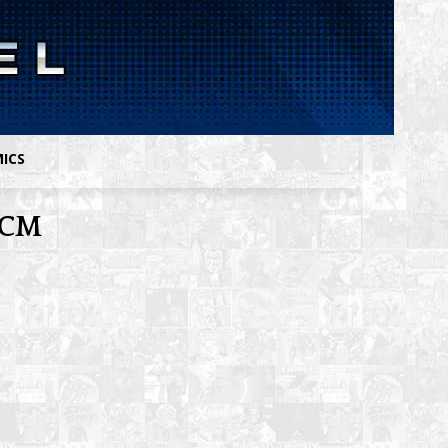
MICS
 UCM