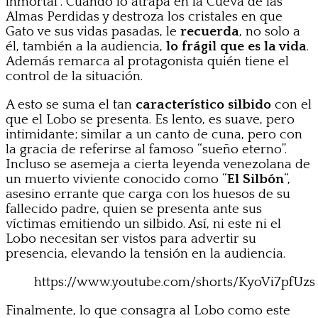
inmortal”. Cuando lo atrapa en la Cueva de las
Almas Perdidas y destroza los cristales en que
Gato ve sus vidas pasadas, le
recuerda
, no solo a
él, también a la audiencia,
lo frágil que es la vida
.
Además remarca al protagonista quién tiene el
control de la situación.
A esto se suma el tan
característico silbido
con el
que el Lobo se presenta. Es lento, es suave, pero
intimidante; similar a un canto de cuna, pero con
la gracia de referirse al famoso “sueño eterno”.
Incluso se asemeja a cierta leyenda venezolana de
un muerto viviente conocido como “
El Silbón
“,
asesino errante que carga con los huesos de su
fallecido padre, quien se presenta ante sus
víctimas emitiendo un silbido. Así, ni este ni el
Lobo necesitan ser vistos para advertir su
presencia, elevando la tensión en la audiencia.
https://www.youtube.com/shorts/KyoVi7pfUzs
Finalmente, lo que consagra al Lobo como este