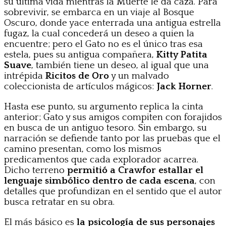
su última vida mientras la Muerte le da caza. Para
sobrevivir, se embarca en un viaje al Bosque
Oscuro, donde yace enterrada una antigua estrella
fugaz, la cual concederá un deseo a quien la
encuentre; pero el Gato no es el único tras esa
estela, pues su antigua compañera,
Kitty Patita
Suave
, también tiene un deseo, al igual que una
intrépida
Ricitos de Oro
y un malvado
coleccionista de artículos mágicos:
Jack Horner
.
Hasta ese punto, su argumento replica la cinta
anterior; Gato y sus amigos compiten con forajidos
en busca de un antiguo tesoro. Sin embargo, su
narración se defiende tanto por las pruebas que el
camino presentan, como los mismos
predicamentos que cada explorador acarrea.
Dicho terreno
permitió a Crawfor estallar el
lenguaje simbólico dentro de cada escena
, con
detalles que profundizan en el sentido que el autor
busca retratar en su obra.
El más básico es
la psicología de sus personajes