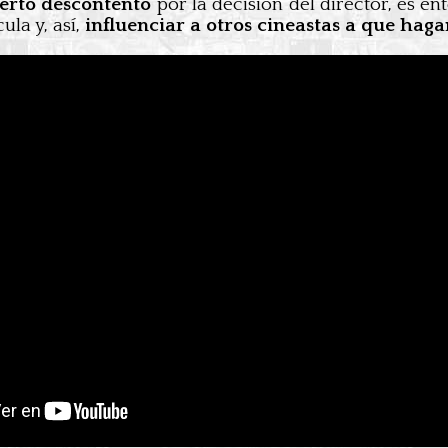
ierto descontento
por la decisión del director, es en
ula y, así,
influenciar a otros cineastas a que hag