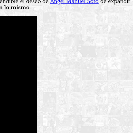
tendible el deseo de
Ángel Manuel Soto
de expandir
an lo mismo
.