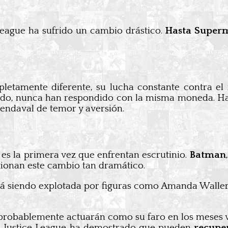
 League ha sufrido un cambio drástico.
Hasta Super
etamente diferente, su lucha constante contra el 
 miedo, nunca han respondido con la misma moneda. Ha
vendaval de temor y aversión.
 es la primera vez que enfrentan escrutinio.
Batman
tionan este cambio tan dramático.
stá siendo explotada por figuras como Amanda Waller 
 probablemente actuarán como su faro en los meses 
 la Justice League ha demostrado que pueden
recupe