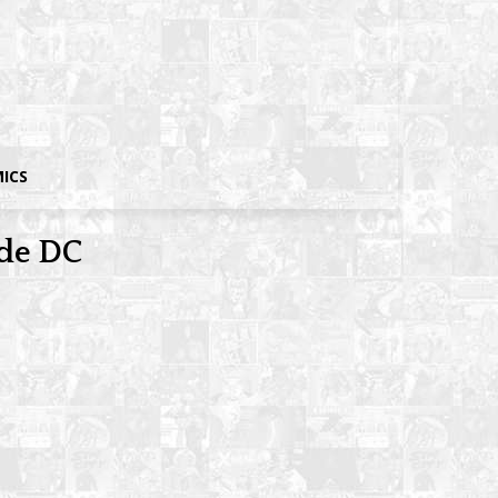
MICS
 de DC