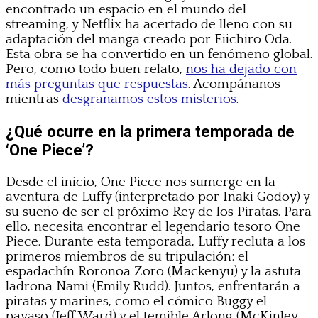
encontrado un espacio en el mundo del
streaming, y Netflix ha acertado de lleno con su
adaptación del manga creado por Eiichiro Oda.
Esta obra se ha convertido en un fenómeno global.
Pero, como todo buen relato,
nos ha dejado con
más preguntas que respuestas
. Acompáñanos
mientras
desgranamos estos misterios
.
¿Qué ocurre en la primera temporada de
‘One Piece’?
Desde el inicio, One Piece nos sumerge en la
aventura de Luffy (interpretado por Iñaki Godoy) y
su sueño de ser el próximo Rey de los Piratas. Para
ello, necesita encontrar el legendario tesoro One
Piece. Durante esta temporada, Luffy recluta a los
primeros miembros de su tripulación: el
espadachín Roronoa Zoro (Mackenyu) y la astuta
ladrona Nami (Emily Rudd). Juntos, enfrentarán a
piratas y marines, como el cómico Buggy el
payaso (Jeff Ward) y el temible Arlong (McKinley