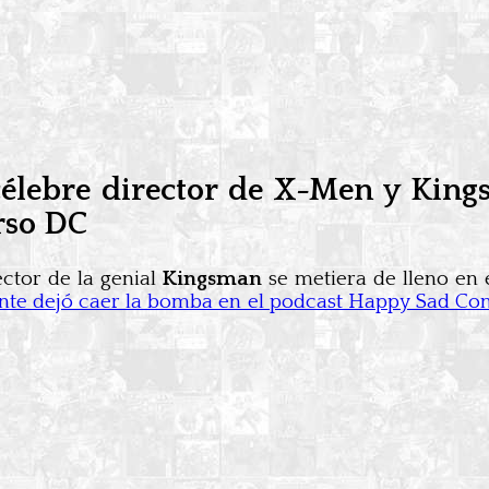
 célebre director de X-Men y Kin
rso DC
ector de la genial
Kingsman
se metiera de lleno en
te dejó caer la bomba en el podcast Happy Sad Confus