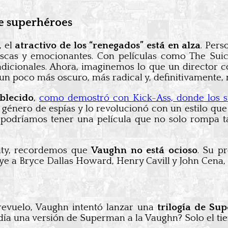
de superhéroes
, el
atractivo de los “renegados” está en alza
. Pers
frescas y emocionantes. Con películas como The Su
radicionales. Ahora, imaginemos lo que un director
 un poco más oscuro, más radical y, definitivament
ablecido
,
como demostró con Kick-Ass, donde los 
género de espías y lo revolucionó con un estilo qu
y podríamos tener una película que no solo rompa t
ity, recordemos que
Vaughn no está ocioso
. Su pr
ye a Bryce Dallas Howard, Henry Cavill y John Cena, 
revuelo, Vaughn intentó lanzar una
trilogía de Su
 día una versión de Superman a la Vaughn? Solo el ti