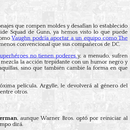
onajes que rompen moldes y desafían lo establecido
icide Squad de Gunn, ya hemos visto lo que puede
 como
Vaughn podría aportar a un equipo como The
e, menos convencional que sus compañeros de DC.
superhéroes no tienen poderes
y, a menudo, sufren
e mezcla la acción trepidante con un humor negro y
aquillas, sino que también cambie la forma en que
óxima película, Argylle, le devolverá al género del
entre otros.
perman
, aunque Warner Bros. optó por reiniciar al
empo dirá.