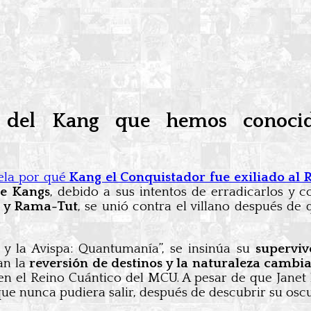
ia del Kang que hemos conoci
ela por qué
Kang el Conquistador fue exiliado al
de Kangs
, debido a sus intentos de erradicarlos y c
 y Rama-Tut
, se unió contra el villano después d
 la Avispa: Quantumanía”, se insinúa su
superviv
an la
reversión de destinos y la naturaleza cambi
n el Reino Cuántico del MCU. A pesar de que Janet l
que nunca pudiera salir, después de descubrir su osc