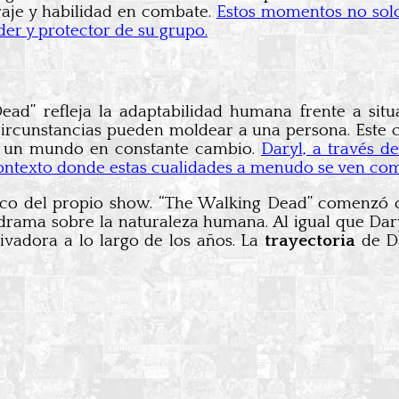
raje y habilidad en combate.
Estos momentos no solo
íder y protector de su grupo.
d” refleja la adaptabilidad humana frente a situa
circunstancias pueden moldear a una persona. Este c
 un mundo en constante cambio.
Daryl, a través d
ontexto donde estas cualidades a menudo se ven co
stico del propio show. “The Walking Dead” comenzó 
ama sobre la naturaleza humana. Al igual que Daryl
ivadora a lo largo de los años. La
trayectoria
de Da