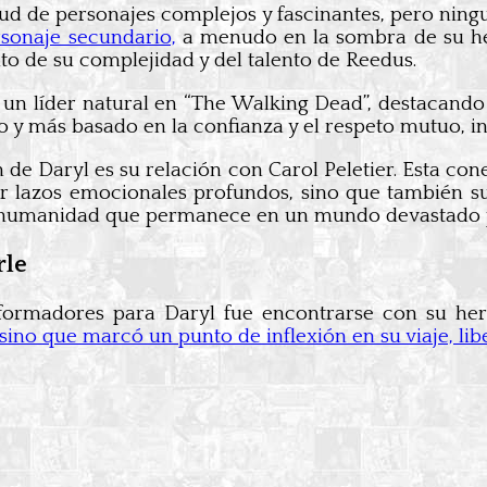
tud de personajes complejos y fascinantes, pero nin
sonaje secundario,
a menudo en la sombra de su her
to de su complejidad y del talento de Reedus.
 un líder natural en “The Walking Dead”, destacando
o y más basado en la confianza y el respeto mutuo, in
de Daryl es su relación con Carol Peletier. Esta cone
r lazos emocionales profundos, sino que también s
la humanidad que permanece en un mundo devastado 
rle
sformadores para Daryl fue encontrarse con su 
ino que marcó un punto de inflexión en su viaje, li