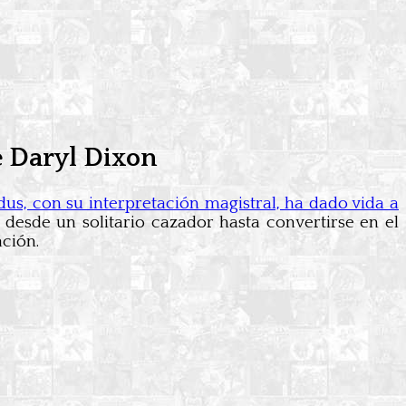
de Daryl Dixon
s, con su interpretación magistral, ha dado vida a
 desde un solitario cazador hasta convertirse en el
ación.