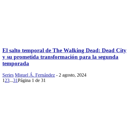
El salto temporal de The Walking Dead: Dead City
y su prometida transformación para la segunda
temporada
Series
Miguel Á. Fernández
-
2 agosto, 2024
1
2
3
...
31
Página 1 de 31