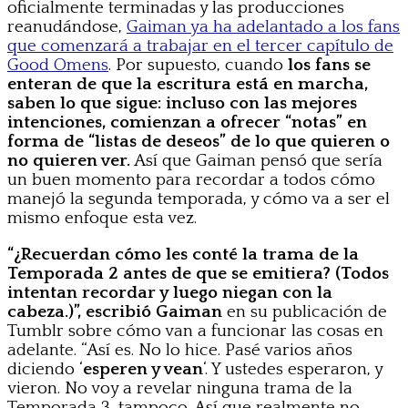
oficialmente terminadas y las producciones
reanudándose,
Gaiman ya ha adelantado a los fans
que comenzará a trabajar en el tercer capítulo de
Good Omens
. Por supuesto, cuando
los fans se
enteran de que la escritura está en marcha,
saben lo que sigue: incluso con las mejores
intenciones, comienzan a ofrecer “notas” en
forma de “listas de deseos” de lo que quieren o
no quieren ver.
Así que Gaiman pensó que sería
un buen momento para recordar a todos cómo
manejó la segunda temporada, y cómo va a ser el
mismo enfoque esta vez.
“¿Recuerdan cómo les conté la trama de la
Temporada 2 antes de que se emitiera? (Todos
intentan recordar y luego niegan con la
cabeza.)”, escribió Gaiman
en su publicación de
Tumblr sobre cómo van a funcionar las cosas en
adelante. “Así es. No lo hice. Pasé varios años
diciendo ‘
esperen y vean
‘. Y ustedes esperaron, y
vieron. No voy a revelar ninguna trama de la
Temporada 3, tampoco. Así que realmente no