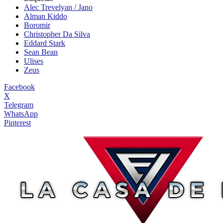
Alec Trevelyan / Jano
Alman Kiddo
Boromir
Christopher Da Silva
Eddard Stark
Sean Bean
Ulises
Zeus
Facebook
X
Telegram
WhatsApp
Pinterest