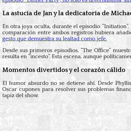
episodio “Dinner Party”, no solo es divertidísima, si
La astucia de Jan y la dedicatoria de Micha
En otra joya oculta, durante el episodio “Initiation
comparación entre ambos registros hubiera añadi
gesto que demuestra su lealtad como jefe.
Desde sus primeros episodios, “The Office” muestr
resulta en “incesto”. Esta escena, aunque políticam
Momentos divertidos y el corazón cálido
El humor absurdo no se detiene ahí. Desde Phylli
Oscar cupones para resolver sus problemas financ
tapiz del show.