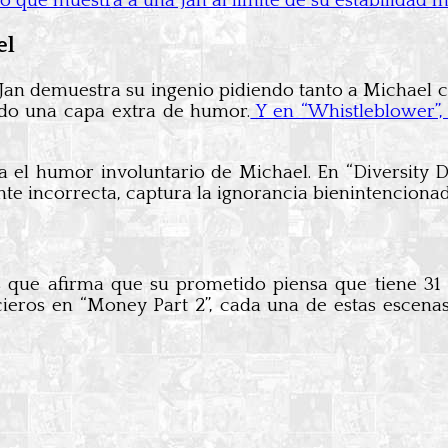
no que muestra a una Jan al límite de su estabilidad m
el
”, Jan demuestra su ingenio pidiendo tanto a Michael
do una capa extra de humor.
Y en “Whistleblower”, 
a el humor involuntario de Michael. En “Diversity D
ente incorrecta, captura la ignorancia bienintenciona
s que afirma que su prometido piensa que tiene 31 
ieros en “Money Part 2”, cada una de estas escenas