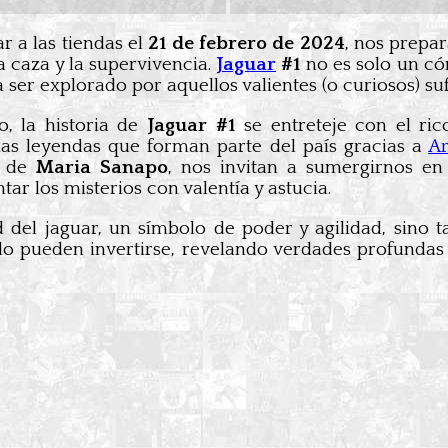
r a las tiendas el
21 de febrero de 2024
, nos prepa
a caza y la supervivencia.
Jaguar
#1
no es solo un có
a ser explorado por aquellos valientes (o curiosos) suf
o, la historia de
Jaguar #1
se entreteje con el ric
las leyendas que forman parte del país gracias a
Ar
a de
Maria Sanapo
, nos invitan a sumergirnos en
ar los misterios con valentía y astucia.
d del jaguar, un símbolo de poder y agilidad, sino 
do pueden invertirse, revelando verdades profundas