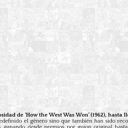
uosidad de ‘How the West Was Won’ (1962), hasta
 redefinido el género sino que también han sido reco
, ganando desde premios por guion original hast