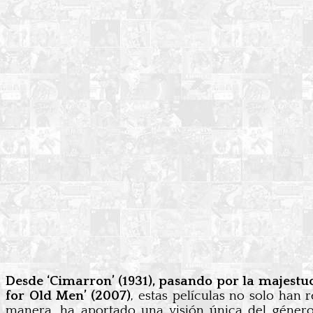
Desde ‘Cimarron’ (1931), pasando por la majest
for Old Men’ (2007)
, estas películas no solo han
manera, ha aportado una visión única del género