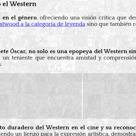
o el Western
 en el género
, ofreciendo una visión crítica que de
astwood a la categoría de leyenda
sino que también re
siete Óscar, no solo es una epopeya del Western s
 de un teniente que encuentra amistad y comprensió
.
to duradero del Western en el cine y su recono
siendo un lienzo para la expresión artística, demostr