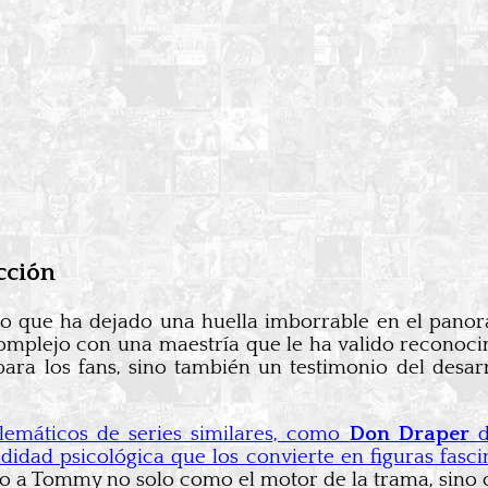
cción
o que ha dejado una huella imborrable en el panor
omplejo con una maestría que le ha valido reconocim
para los fans, sino también un testimonio del desa
máticos de series similares, como
Don Draper
dad psicológica que los convierte en figuras fascin
o a Tommy no solo como el motor de la trama, sino 