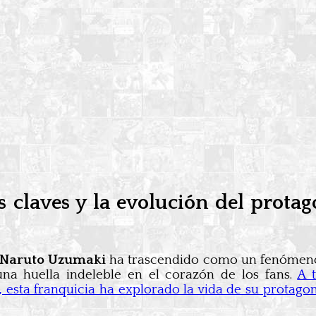
laves y la evolución del protagon
e Naruto Uzumaki
ha trascendido como un fenómeno 
a huella indeleble en el corazón de los fans.
A 
 esta franquicia ha explorado la vida de su protago