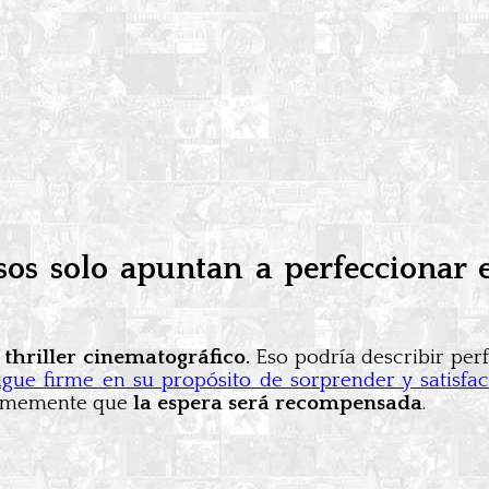
asos solo apuntan a perfeccionar
thriller cinematográfico.
Eso podría describir per
igue firme en su propósito de sorprender y satisfac
firmemente que
la espera será recompensada
.