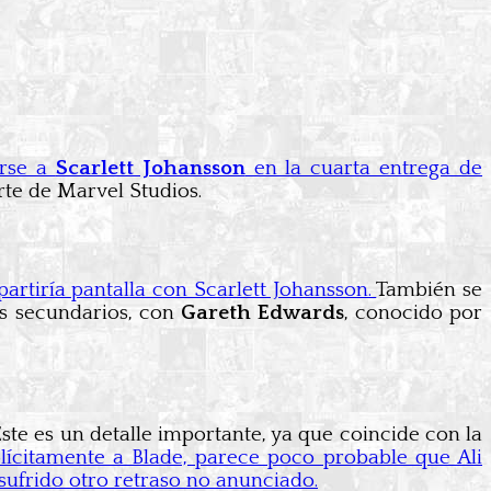
irse a
Scarlett Johansson
en la cuarta entrega de
te de Marvel Studios.
artiría pantalla con Scarlett Johansson.
También se
s secundarios, con
Gareth Edwards
, conocido por
e es un detalle importante, ya que coincide con la
ícitamente a Blade, parece poco probable que Ali
frido otro retraso no anunciado.