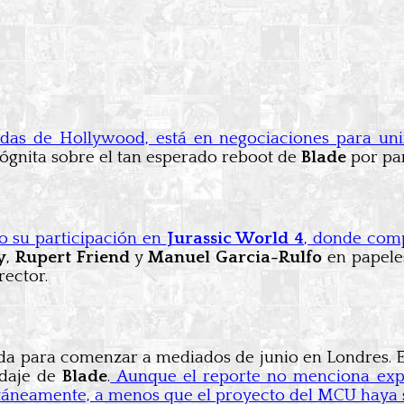
cadas de Hollywood, está en negociaciones para un
ógnita sobre el tan esperado reboot de
Blade
por par
o su participación en
Jurassic World 4
, donde comp
y
,
Rupert Friend
y
Manuel Garcia-Rulfo
en papele
rector.
a para comenzar a mediados de junio en Londres. Est
odaje de
Blade
.
Aunque el reporte no menciona expl
neamente, a menos que el proyecto del MCU haya su