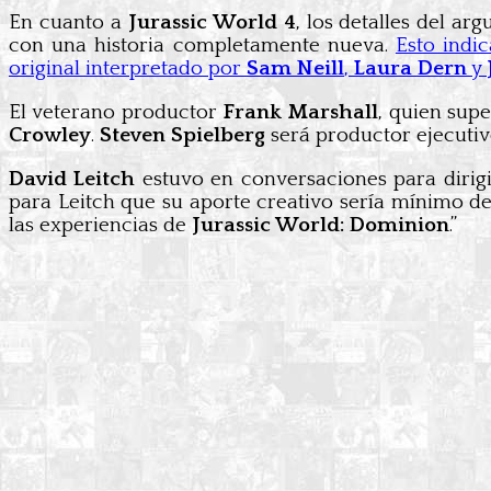
En cuanto a
Jurassic World 4
, los detalles del a
con una historia completamente nueva.
Esto indic
original interpretado por
Sam Neill
,
Laura Dern
y
El veterano productor
Frank Marshall
, quien supe
Crowley
.
Steven Spielberg
será productor ejecutiv
David Leitch
estuvo en conversaciones para dirigir
para Leitch que su aporte creativo sería mínimo de
las experiencias de
Jurassic World: Dominion
.”