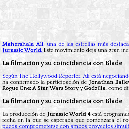
Mahershala Ali
, una de las estrellas más desta
Jurassic World
.
Este movimiento deja una gran inc
La filmación y su coincidencia con Blade
Según The Hollywood Reporter, Ali está negociand
ha confirmado la participación de
Jonathan Baile
Rogue One: A Star Wars Story
y
Godzilla
, como di
La filmación y su coincidencia con Blade
La producción de
Jurassic World 4
está programad
fecha en la que se esperaba que comenzara el r
pueda comprometerse con ambos proyectos simultá