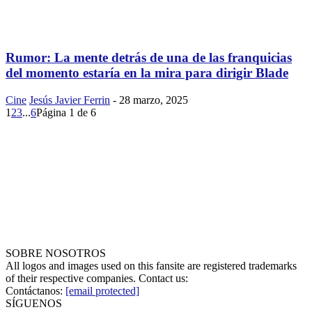
Rumor: La mente detrás de una de las franquicias
del momento estaría en la mira para dirigir Blade
Cine
Jesús Javier Ferrin
-
28 marzo, 2025
1
2
3
...
6
Página 1 de 6
SOBRE NOSOTROS
All logos and images used on this fansite are registered trademarks
of their respective companies. Contact us:
Contáctanos:
[email protected]
SÍGUENOS