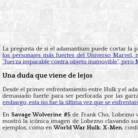
La pregunta de si el adamantium puede cortar la 
los personajes más fuertes del Universo Marvel, 
“fuerza imparable contra objeto inamovible”, pero 
Una duda que viene de lejos
Desde el primer enfrentamiento entre Hulk y el a
demasiado fuerte para ser perforada por las gar
embargo, esta no fue la última vez que se enfrentar
En
Savage Wolverine #5
de Frank Cho, Lobezno vu
mostró la icónica imagen de Lobezno clavando sus g
ejemplos, como en
World War Hulk: X-Men
, con