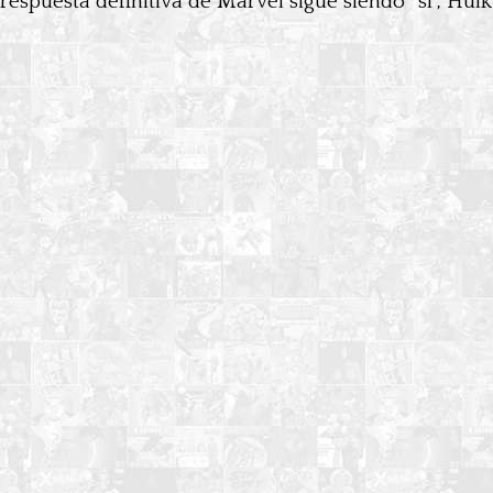
respuesta definitiva de Marvel sigue siendo “sí”, Hul