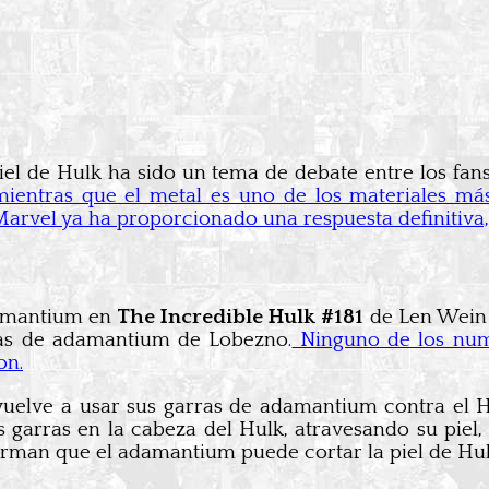
piel de Hulk ha sido un tema de debate entre los f
mientras que el metal es uno de los materiales má
Marvel ya ha proporcionado una respuesta definitiva,
damantium en
The Incredible Hulk #181
de Len Wein y
ras de adamantium de Lobezno.
Ninguno de los nume
on.
elve a usar sus garras de adamantium contra el Hul
arras en la cabeza del Hulk, atravesando su piel, 
firman que el adamantium puede cortar la piel de Hul