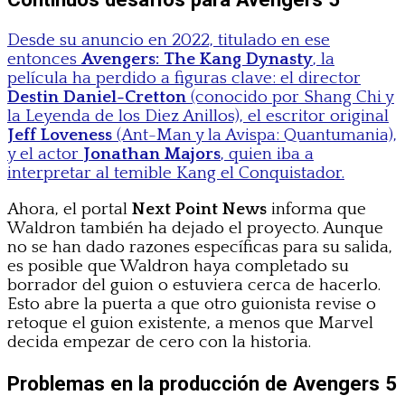
Desde su anuncio en 2022, titulado en ese
entonces
Avengers: The Kang Dynasty
, la
película ha perdido a figuras clave: el director
Destin Daniel-Cretton
(conocido por Shang Chi y
la Leyenda de los Diez Anillos), el escritor original
Jeff Loveness
(Ant-Man y la Avispa: Quantumania),
y el actor
Jonathan Majors
, quien iba a
interpretar al temible Kang el Conquistador.
Ahora, el portal
Next Point News
informa que
Waldron también ha dejado el proyecto. Aunque
no se han dado razones específicas para su salida,
es posible que Waldron haya completado su
borrador del guion o estuviera cerca de hacerlo.
Esto abre la puerta a que otro guionista revise o
retoque el guion existente, a menos que Marvel
decida empezar de cero con la historia.
Problemas en la producción de Avengers 5