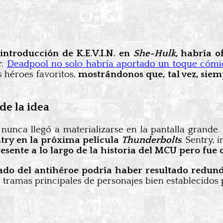
introducción de K.E.V.I.N. en
She-Hulk
, habría o
r
.
Deadpool no solo habría aportado un toque cómi
s héroes favoritos,
mostrándonos que, tal vez, sie
de la idea
 nunca llegó a materializarse en la pantalla grande.
ntry en la próxima película
Thunderbolts
. Sentry,
esente a lo largo de la historia del MCU pero fue 
tado del antihéroe podría haber resultado redun
as tramas principales de personajes bien establecidos