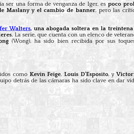
ía ser una forma de venganza de Iger, es
poco prob
 de Maslany y el cambio de banner
, pero las crít
fer Walters
, una abogada soltera en la treinten
eres.
La serie, que cuenta con un elenco de veter
ong
(Wong), ha sido bien recibida por sus toque
ocidos como
Kevin Feige
,
Louis D’Esposito
, y
Victor
uipo detrás de las cámaras ha sido clave en dar vid