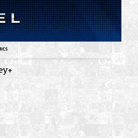
MICS
ey+