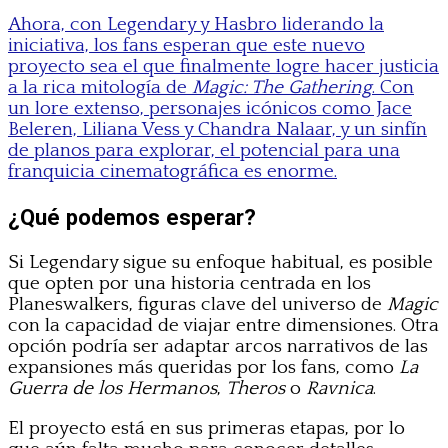
Ahora, con Legendary y Hasbro liderando la
iniciativa, los fans esperan que este nuevo
proyecto sea el que finalmente logre hacer justicia
a la rica mitología de
Magic: The Gathering
. Con
un lore extenso, personajes icónicos como Jace
Beleren, Liliana Vess y Chandra Nalaar, y un sinfín
de planos para explorar, el potencial para una
franquicia cinematográfica es enorme.
¿Qué podemos esperar?
Si Legendary sigue su enfoque habitual, es posible
que opten por una historia centrada en los
Planeswalkers, figuras clave del universo de
Magic
con la capacidad de viajar entre dimensiones. Otra
opción podría ser adaptar arcos narrativos de las
expansiones más queridas por los fans, como
La
Guerra de los Hermanos
,
Theros
o
Ravnica
.
El proyecto está en sus primeras etapas, por lo