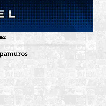
MICS
repamuros