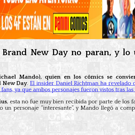
 Brand New Day no paran, y lo ú
chael Mando), quien en los cómics se convier
d New Day
.
El insider Daniel Richtman ha revelado
os fans, ya que ambos personajes fueron vistos tras l
ius
, esta no fue muy bien recibida por parte de lo
o un personaje “interesante”, y Mando llegó a compar