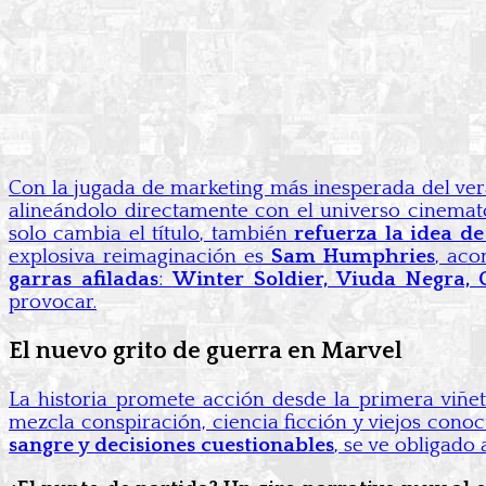
Con la jugada de marketing más inesperada del ve
alineándolo directamente con el universo cinematog
solo cambia el título, también
refuerza la idea d
explosiva reimaginación es
Sam Humphries
, ac
garras afiladas
:
Winter Soldier, Viuda Negra, 
provocar.
El nuevo grito de guerra en Marvel
La historia promete acción desde la primera viñe
mezcla conspiración, ciencia ficción y viejos cono
sangre y decisiones cuestionables
, se ve obligado