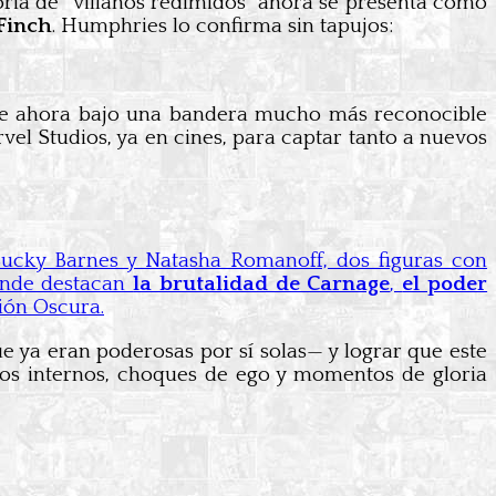
ria de “villanos redimidos” ahora se presenta como
Finch
. Humphries lo confirma sin tapujos:
e ahora bajo una bandera mucho más reconocible
el Studios, ya en cines, para captar tanto a nuevos
Bucky Barnes y Natasha Romanoff, dos figuras con
donde destacan
la brutalidad de Carnage
,
el poder
ión Oscura.
e ya eran poderosas por sí solas— y lograr que este
tos internos, choques de ego y momentos de gloria