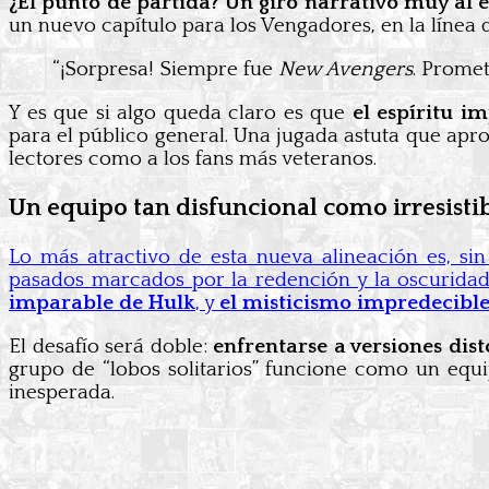
¿El punto de partida? Un giro narrativo muy al 
un nuevo capítulo para los Vengadores, en la línea 
“¡Sorpresa! Siempre fue
New Avengers
. Promet
Y es que si algo queda claro es que
el espíritu i
para el público general. Una jugada astuta que apr
lectores como a los fans más veteranos.
Un equipo tan disfuncional como irresisti
Lo más atractivo de esta nueva alineación es, si
pasados marcados por la redención y la oscuridad
imparable de Hulk
, y
el misticismo impredecible
El desafío será doble:
enfrentarse a versiones dist
grupo de “lobos solitarios” funcione como un equ
inesperada.