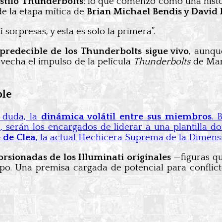
estilo Thunderbolts
: lo que comenzó como una histo
de la etapa mítica de
Brian Michael Bendis y David 
í sorpresas, y esta es solo la primera”.
mpredecible de los Thunderbolts sigue vivo
, aunqu
ovecha el impulso de la película
Thunderbolts
de Marv
ble
n duda, la
dinámica volátil entre sus miembros
. 
, serán los encargados de liderar a una plantilla 
 de Clea
, la actual Hechicera Suprema de la Dimens
orsionadas de los Illuminati originales
—figuras qu
ipo. Una premisa cargada de potencial para conflic