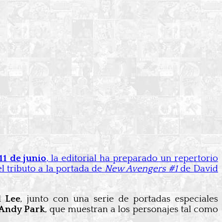
11 de junio
, la editorial ha preparado un repertorio
 el tributo a la portada de
New Avengers #1
de David
l Lee
, junto con una serie de portadas especiales
Andy Park
, que muestran a los personajes tal como