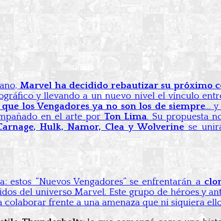
rano,
Marvel ha decidido rebautizar su próximo 
ráfico y llevando a un nuevo nivel el vínculo entr
e que los Vengadores ya no son los de siempre
… y
ompañado en el arte por
Ton Lima
. Su propuesta n
Carnage, Hulk, Namor, Clea y Wolverine
se unir
ta: estos “Nuevos Vengadores” se enfrentarán a
clo
cidos del universo Marvel. Este grupo de héroes y an
 a colaborar frente a una amenaza que ni siquiera ello